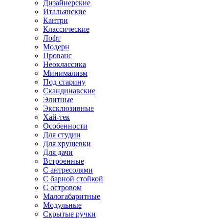
Дизайнерские
Итальянские
Кантри
Классические
Лофт
Модерн
Прованс
Неоклассика
Минимализм
Под старину
Скандинавские
Элитные
Эксклюзивные
Хай-тек
Особенности
Для студии
Для хрущевки
Для дачи
Встроенные
С антресолями
С барной стойкой
С островом
Малогабаритные
Модульные
Скрытые ручки