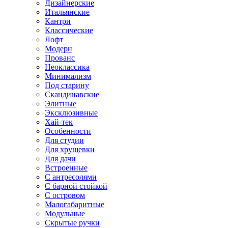
Дизайнерские
Итальянские
Кантри
Классические
Лофт
Модерн
Прованс
Неоклассика
Минимализм
Под старину
Скандинавские
Элитные
Эксклюзивные
Хай-тек
Особенности
Для студии
Для хрущевки
Для дачи
Встроенные
С антресолями
С барной стойкой
С островом
Малогабаритные
Модульные
Скрытые ручки