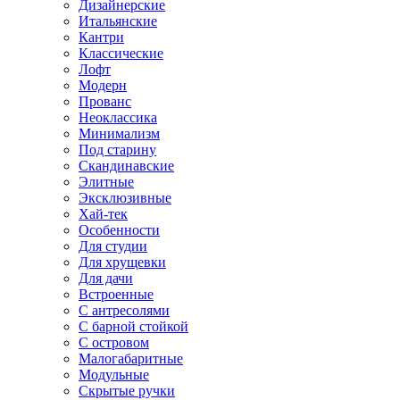
Дизайнерские
Итальянские
Кантри
Классические
Лофт
Модерн
Прованс
Неоклассика
Минимализм
Под старину
Скандинавские
Элитные
Эксклюзивные
Хай-тек
Особенности
Для студии
Для хрущевки
Для дачи
Встроенные
С антресолями
С барной стойкой
С островом
Малогабаритные
Модульные
Скрытые ручки