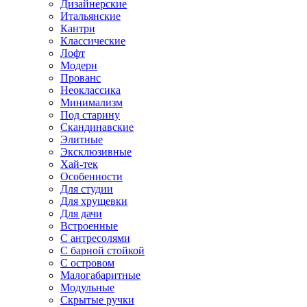
Дизайнерские
Итальянские
Кантри
Классические
Лофт
Модерн
Прованс
Неоклассика
Минимализм
Под старину
Скандинавские
Элитные
Эксклюзивные
Хай-тек
Особенности
Для студии
Для хрущевки
Для дачи
Встроенные
С антресолями
С барной стойкой
С островом
Малогабаритные
Модульные
Скрытые ручки