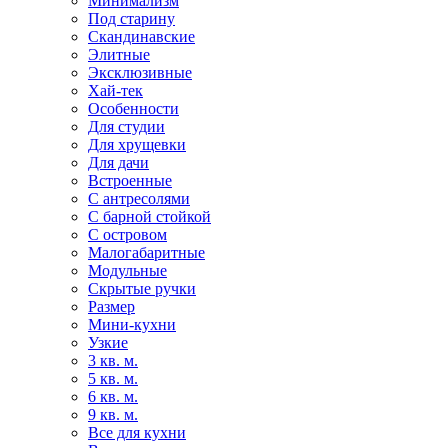
Минимализм
Под старину
Скандинавские
Элитные
Эксклюзивные
Хай-тек
Особенности
Для студии
Для хрущевки
Для дачи
Встроенные
С антресолями
С барной стойкой
С островом
Малогабаритные
Модульные
Скрытые ручки
Размер
Мини-кухни
Узкие
3 кв. м.
5 кв. м.
6 кв. м.
9 кв. м.
Все для кухни