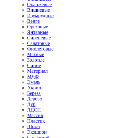
Оранжевые
Вишневые
Изумрудные
Венге
Ореховые
Янтарные
Сиреневые
Салатовые
Фиолетовые
Мятные
Золотые
Синие
Материал
МДФ
Эмаль
Акрил
Береза
Дерево
Дуб
ЛДСП
Массив
Пластик
Шпон
Экошпон
С патиной