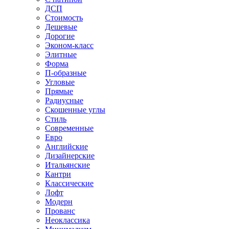
ДСП
Стоимость
Дешевые
Дорогие
Эконом-класс
Элитные
Форма
П-образные
Угловые
Прямые
Радиусные
Скошенные углы
Стиль
Современные
Евро
Английские
Дизайнерские
Итальянские
Кантри
Классические
Лофт
Модерн
Прованс
Неоклассика