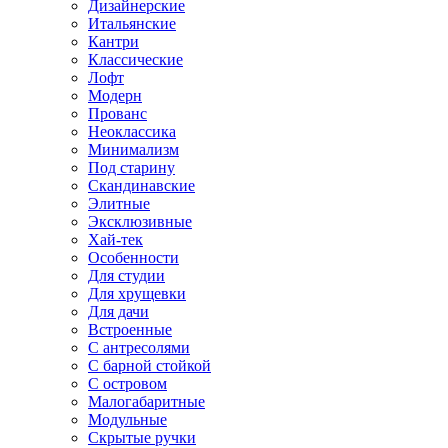
Дизайнерские
Итальянские
Кантри
Классические
Лофт
Модерн
Прованс
Неоклассика
Минимализм
Под старину
Скандинавские
Элитные
Эксклюзивные
Хай-тек
Особенности
Для студии
Для хрущевки
Для дачи
Встроенные
С антресолями
С барной стойкой
С островом
Малогабаритные
Модульные
Скрытые ручки