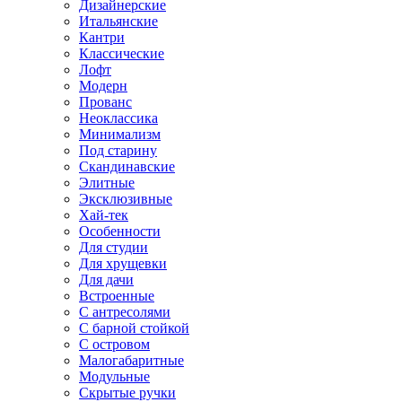
Дизайнерские
Итальянские
Кантри
Классические
Лофт
Модерн
Прованс
Неоклассика
Минимализм
Под старину
Скандинавские
Элитные
Эксклюзивные
Хай-тек
Особенности
Для студии
Для хрущевки
Для дачи
Встроенные
С антресолями
С барной стойкой
С островом
Малогабаритные
Модульные
Скрытые ручки