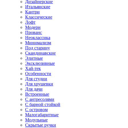
Дизайнерские
Итальянские
Кантри
Классические
Лофт
Модерн
Прованс
Неоклассика
Минимализм
Под старину
Скандинавские
Элитные
Эксклюзивные
Хай-тек
Особенности
Для студии
Для хрущевки
Для дачи
Встроенные
С антресолями
С барной стойкой
С островом
Малогабаритные
Модульные
Скрытые ручки