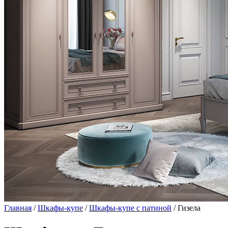
Главная
/
Шкафы-купе
/
Шкафы-купе с патиной
/ Гизела