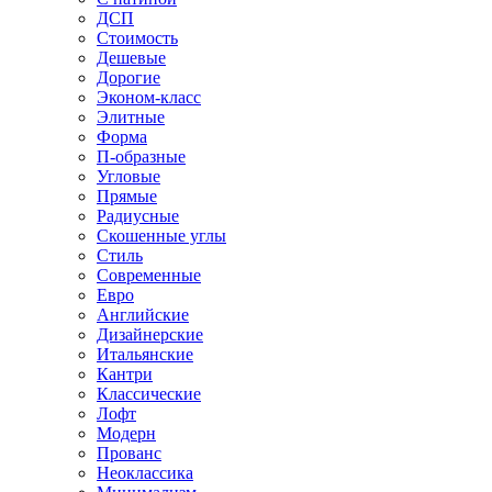
ДСП
Стоимость
Дешевые
Дорогие
Эконом-класс
Элитные
Форма
П-образные
Угловые
Прямые
Радиусные
Скошенные углы
Стиль
Современные
Евро
Английские
Дизайнерские
Итальянские
Кантри
Классические
Лофт
Модерн
Прованс
Неоклассика