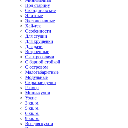
Минимализм
Под старину
Скандинавские
Элитные
Эксклюзивные
Хай-тек
Особенности
Для студии
Для хрущевки
Для дачи
Встроенные
С антресолями
С барной стойкой
С островом
Малогабаритные
Модульные
Скрытые ручки
Размер
Мини-кухни
Узкие
3 кв. м.
5 кв. м.
6 кв. м.
9 кв. м.
Все для кухни