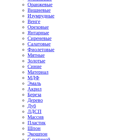
Оранжевые
Вишневые
Изумрудные
Венге
Ореховые
Янтарные
Сиреневые
Салатовые
Фиолетовые
Мятные
Золотые
Синие
Материал
МДФ
Эмаль
Акрил
Береза
Дерево
Дуб
ЛДСП
Массив
Пластик
Шпон
Экошпон
С патиной