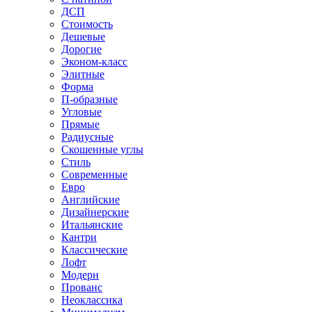
ДСП
Стоимость
Дешевые
Дорогие
Эконом-класс
Элитные
Форма
П-образные
Угловые
Прямые
Радиусные
Скошенные углы
Стиль
Современные
Евро
Английские
Дизайнерские
Итальянские
Кантри
Классические
Лофт
Модерн
Прованс
Неоклассика