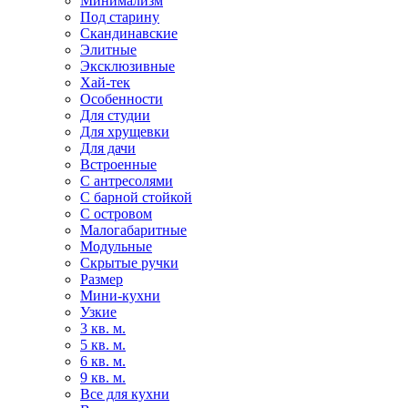
Минимализм
Под старину
Скандинавские
Элитные
Эксклюзивные
Хай-тек
Особенности
Для студии
Для хрущевки
Для дачи
Встроенные
С антресолями
С барной стойкой
С островом
Малогабаритные
Модульные
Скрытые ручки
Размер
Мини-кухни
Узкие
3 кв. м.
5 кв. м.
6 кв. м.
9 кв. м.
Все для кухни