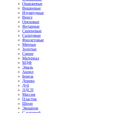
Оранжевые
Вишневые
Изумрудные
Венге
Ореховые
Янтарные
Сиреневые
Салатовые
Фиолетовые
Мятные
Золотые
Синие
Материал
МДФ
Эмаль
Акрил
Береза
Дерево
Дуб
ЛДСП
Массив
Пластик
Шпон
Экошпон
С патиной