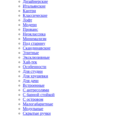
Дизайнерские
Итальянские
Кантри
Классические
Лофт
Модерн
Прованс
Неоклассика
Минимализм
Под старину
Скандинавские
Элитные
Эксклюзивные
Хай-тек
Особенности
Для студии
Для хрущевки
Для дачи
Встроенные
С антресолями
С барной стойкой
С островом
Малогабаритные
Модульные
Скрытые ручки