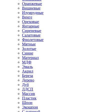
Оранжевые
Вишневые
Изумрудные
Венге
Ореховые
Янтарные
Сиреневые
Салатовые
Фиолетовые
Мятные
Золотые
Синие
Материал
МДФ
Эмаль
Акрил
Береза
Дерево
Дуб
ЛДСП
Массив
Пластик
Шпон
Экошпон
С патиной