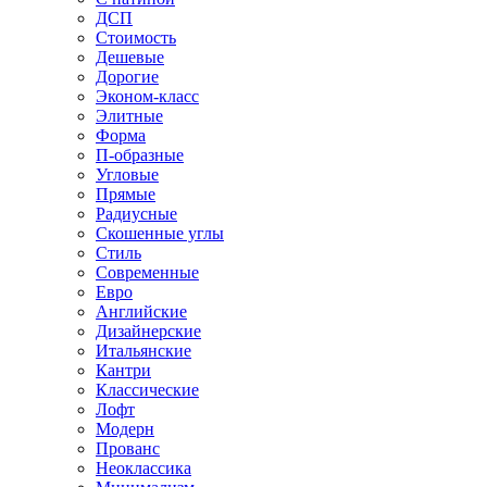
ДСП
Стоимость
Дешевые
Дорогие
Эконом-класс
Элитные
Форма
П-образные
Угловые
Прямые
Радиусные
Скошенные углы
Стиль
Современные
Евро
Английские
Дизайнерские
Итальянские
Кантри
Классические
Лофт
Модерн
Прованс
Неоклассика