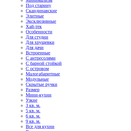
Минимализм
Под старину
Скандинавские
Элитные
Эксклюзивные
Хай-тек
Особенности
Для студии
Для хрущевки
Для дачи
Встроенные
С антресолями
С барной стойкой
С островом
Малогабаритные
Модульные
Скрытые ручки
Размер
Мини-кухни
Узкие
3 кв. м.
5 кв. м.
6 кв. м.
9 кв. м.
Все для кухни