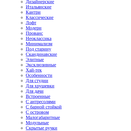
Дизайнерские
Итальянские
Кантри
Классические
Лофт
Модерн
Прованс
Неоклассика
Минимализм
Под старину
Скандинавские
Элитные
Эксклюзивные
Хай-тек
Особенности
Для студии
Для хрущевки
Для дачи
Встроенные
С антресолями
С барной стойкой
С островом
Малогабаритные
Модульные
Скрытые ручки