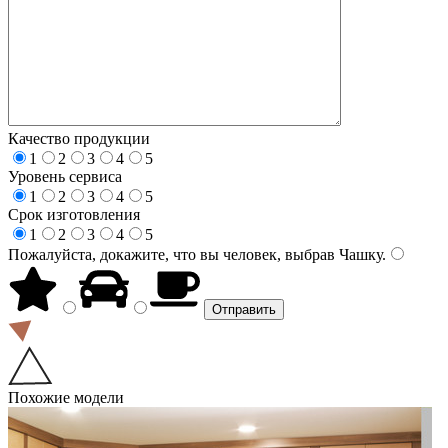
Качество продукции
1
2
3
4
5
Уровень сервиса
1
2
3
4
5
Срок изготовления
1
2
3
4
5
Пожалуйста, докажите, что вы человек, выбрав
Чашку
.
Похожие модели