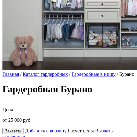
Главная
/
Каталог гардеробных
/
Гардеробные в нишу
/ Бурано
Гардеробная Бурано
Цена:
от 25 000
руб.
Добавить в корзину
Расчет цены
Вызвать
Заказать
замерщика