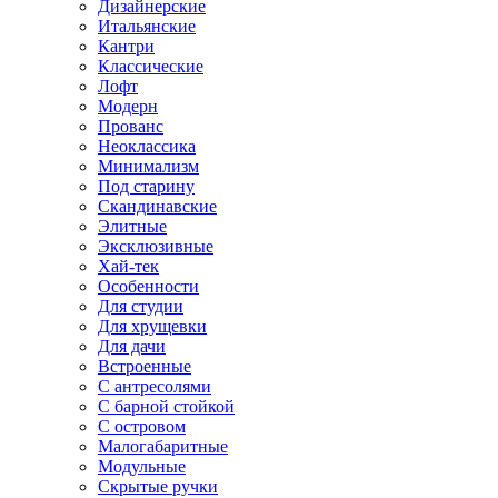
Дизайнерские
Итальянские
Кантри
Классические
Лофт
Модерн
Прованс
Неоклассика
Минимализм
Под старину
Скандинавские
Элитные
Эксклюзивные
Хай-тек
Особенности
Для студии
Для хрущевки
Для дачи
Встроенные
С антресолями
С барной стойкой
С островом
Малогабаритные
Модульные
Скрытые ручки