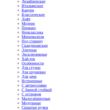
Дизайнерские
Итальянские
Кантри
Классические
Лофт
Модерн
Прованс
Неоклассика
Минимализм
Под старину
Скандинавские
Элитные
Эксклюзивные
Хай-тек
Особенности
Для студии
Для хрущевки
Для дачи
Встроенные
С антресолями
С барной стойкой
С островом
Малогабаритные
Модульные
Скрытые ручки