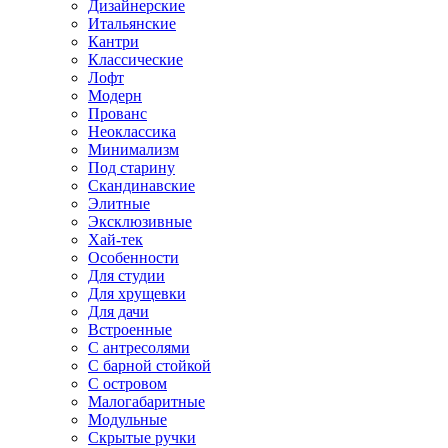
Дизайнерские
Итальянские
Кантри
Классические
Лофт
Модерн
Прованс
Неоклассика
Минимализм
Под старину
Скандинавские
Элитные
Эксклюзивные
Хай-тек
Особенности
Для студии
Для хрущевки
Для дачи
Встроенные
С антресолями
С барной стойкой
С островом
Малогабаритные
Модульные
Скрытые ручки