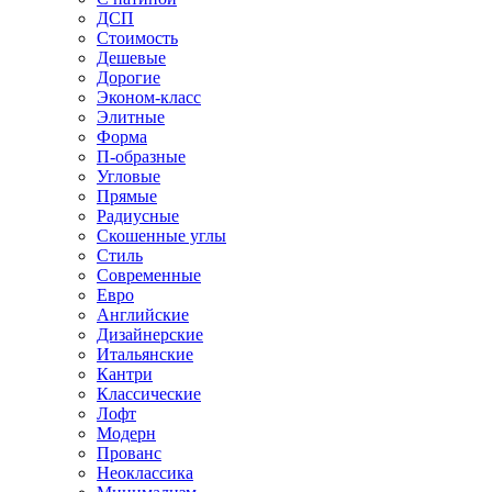
ДСП
Стоимость
Дешевые
Дорогие
Эконом-класс
Элитные
Форма
П-образные
Угловые
Прямые
Радиусные
Скошенные углы
Стиль
Современные
Евро
Английские
Дизайнерские
Итальянские
Кантри
Классические
Лофт
Модерн
Прованс
Неоклассика