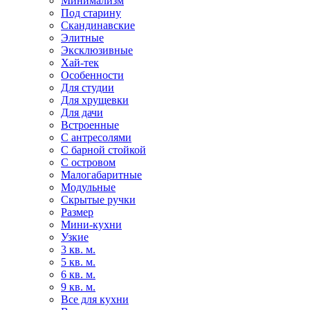
Минимализм
Под старину
Скандинавские
Элитные
Эксклюзивные
Хай-тек
Особенности
Для студии
Для хрущевки
Для дачи
Встроенные
С антресолями
С барной стойкой
С островом
Малогабаритные
Модульные
Скрытые ручки
Размер
Мини-кухни
Узкие
3 кв. м.
5 кв. м.
6 кв. м.
9 кв. м.
Все для кухни