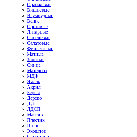
Оранжевые
Вишневые
Изумрудные
Венге
Ореховые
Янтарные
Сиреневые
Салатовые
Фиолетовые
Мятные
Золотые
Синие
Материал
МДФ
Эмаль
Акрил
Береза
Дерево
Дуб
ЛДСП
Массив
Пластик
Шпон
Экошпон
С патиной