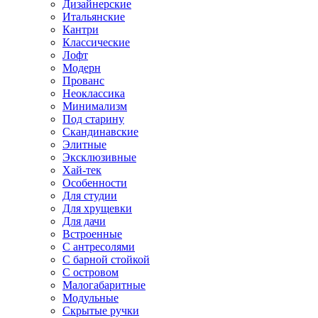
Дизайнерские
Итальянские
Кантри
Классические
Лофт
Модерн
Прованс
Неоклассика
Минимализм
Под старину
Скандинавские
Элитные
Эксклюзивные
Хай-тек
Особенности
Для студии
Для хрущевки
Для дачи
Встроенные
С антресолями
С барной стойкой
С островом
Малогабаритные
Модульные
Скрытые ручки