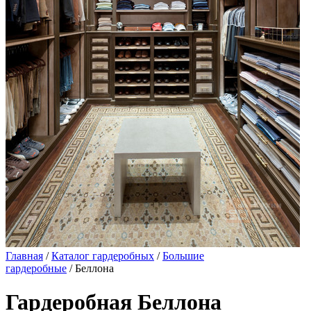
Главная
/
Каталог гардеробных
/
Большие
гардеробные
/ Беллона
Гардеробная Беллона