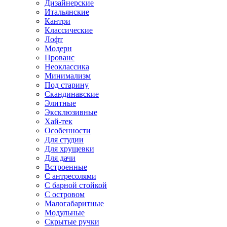
Дизайнерские
Итальянские
Кантри
Классические
Лофт
Модерн
Прованс
Неоклассика
Минимализм
Под старину
Скандинавские
Элитные
Эксклюзивные
Хай-тек
Особенности
Для студии
Для хрущевки
Для дачи
Встроенные
С антресолями
С барной стойкой
С островом
Малогабаритные
Модульные
Скрытые ручки