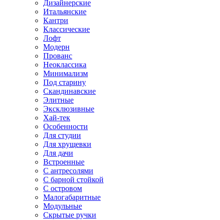
Дизайнерские
Итальянские
Кантри
Классические
Лофт
Модерн
Прованс
Неоклассика
Минимализм
Под старину
Скандинавские
Элитные
Эксклюзивные
Хай-тек
Особенности
Для студии
Для хрущевки
Для дачи
Встроенные
С антресолями
С барной стойкой
С островом
Малогабаритные
Модульные
Скрытые ручки