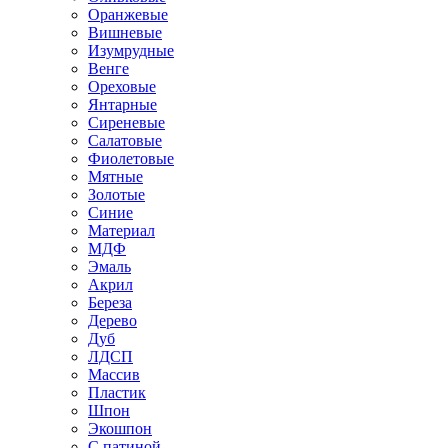
Оранжевые
Вишневые
Изумрудные
Венге
Ореховые
Янтарные
Сиреневые
Салатовые
Фиолетовые
Мятные
Золотые
Синие
Материал
МДФ
Эмаль
Акрил
Береза
Дерево
Дуб
ЛДСП
Массив
Пластик
Шпон
Экошпон
С патиной