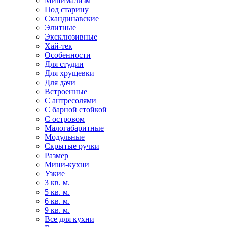
Минимализм
Под старину
Скандинавские
Элитные
Эксклюзивные
Хай-тек
Особенности
Для студии
Для хрущевки
Для дачи
Встроенные
С антресолями
С барной стойкой
С островом
Малогабаритные
Модульные
Скрытые ручки
Размер
Мини-кухни
Узкие
3 кв. м.
5 кв. м.
6 кв. м.
9 кв. м.
Все для кухни