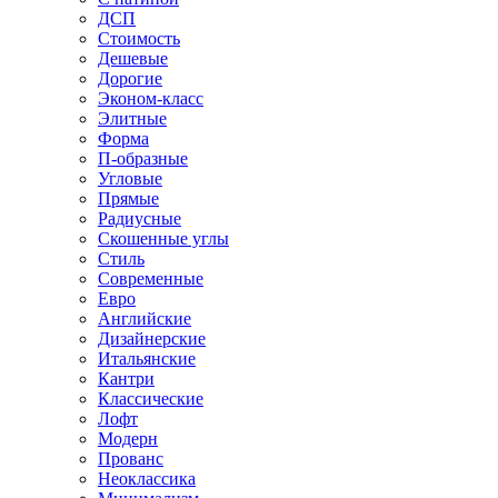
ДСП
Стоимость
Дешевые
Дорогие
Эконом-класс
Элитные
Форма
П-образные
Угловые
Прямые
Радиусные
Скошенные углы
Стиль
Современные
Евро
Английские
Дизайнерские
Итальянские
Кантри
Классические
Лофт
Модерн
Прованс
Неоклассика