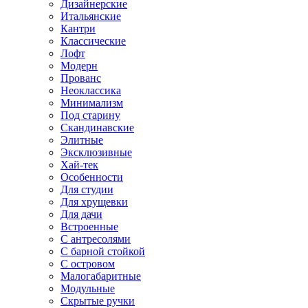
Дизайнерские
Итальянские
Кантри
Классические
Лофт
Модерн
Прованс
Неоклассика
Минимализм
Под старину
Скандинавские
Элитные
Эксклюзивные
Хай-тек
Особенности
Для студии
Для хрущевки
Для дачи
Встроенные
С антресолями
С барной стойкой
С островом
Малогабаритные
Модульные
Скрытые ручки