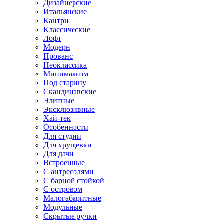
Дизайнерские
Итальянские
Кантри
Классические
Лофт
Модерн
Прованс
Неоклассика
Минимализм
Под старину
Скандинавские
Элитные
Эксклюзивные
Хай-тек
Особенности
Для студии
Для хрущевки
Для дачи
Встроенные
С антресолями
С барной стойкой
С островом
Малогабаритные
Модульные
Скрытые ручки