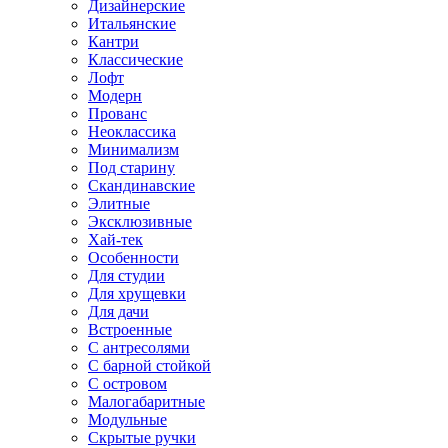
Дизайнерские
Итальянские
Кантри
Классические
Лофт
Модерн
Прованс
Неоклассика
Минимализм
Под старину
Скандинавские
Элитные
Эксклюзивные
Хай-тек
Особенности
Для студии
Для хрущевки
Для дачи
Встроенные
С антресолями
С барной стойкой
С островом
Малогабаритные
Модульные
Скрытые ручки